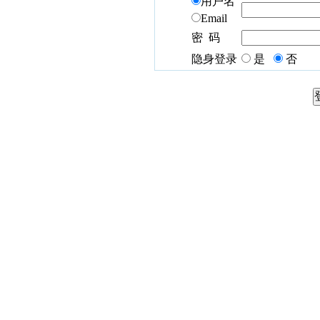
用户名
Email
密 码
隐身登录
是
否