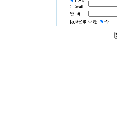
用户名
Email
密 码
隐身登录
是
否