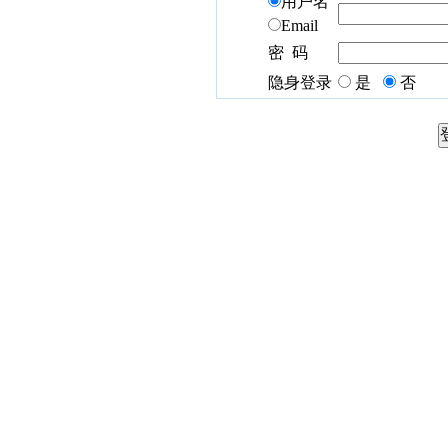
用户名
Email
密 码
隐身登录
是
否