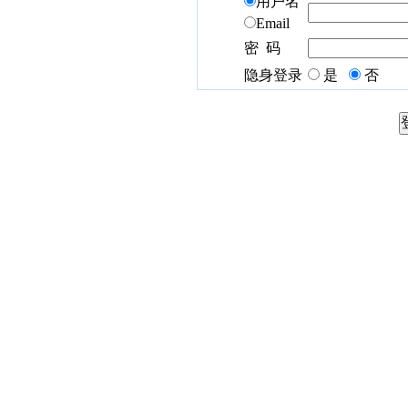
用户名
Email
密 码
隐身登录
是
否