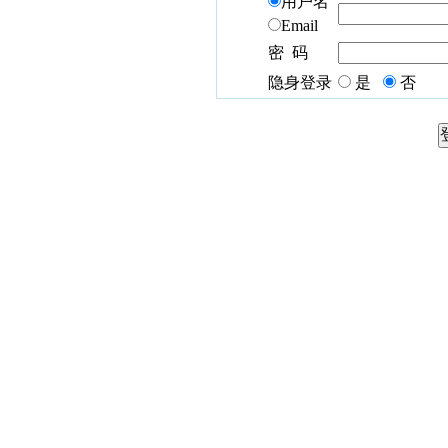
用户名
Email
密 码
隐身登录
是
否