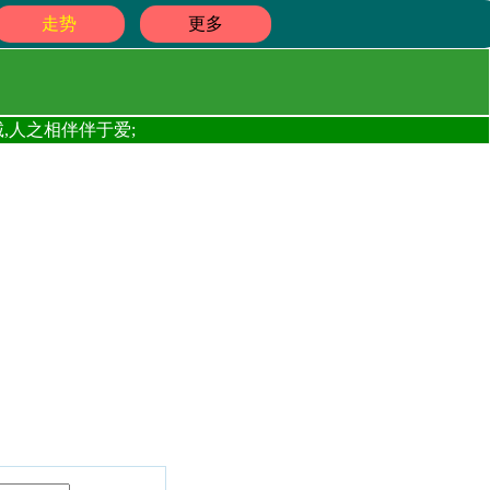
走势
更多
,人之相伴伴于爱;