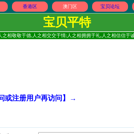
香港区
澳门区
宝贝论坛
宝贝平特
人之相敬敬于德,人之相交交于情;人之相拥拥于礼,人之相信信于诚
访问或注册用户再访问】→