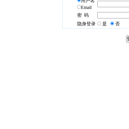
用户名
Email
密 码
隐身登录
是
否