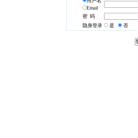
用户名
Email
密 码
隐身登录
是
否