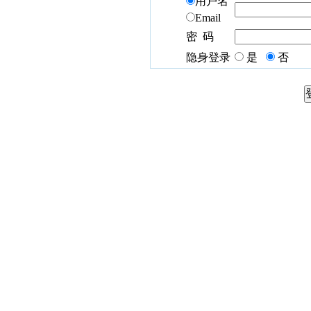
用户名
Email
密 码
隐身登录
是
否