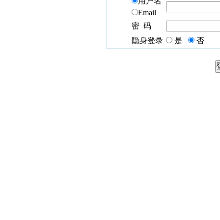
用户名
Email
密 码
隐身登录
是
否