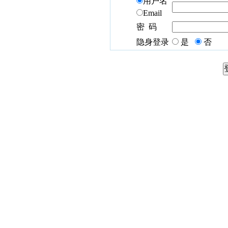
用户名
Email
密 码
隐身登录
是
否