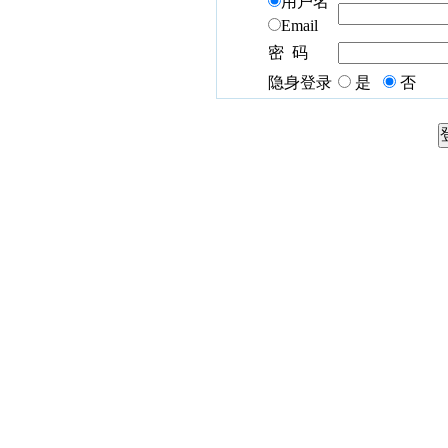
用户名
Email
密 码
隐身登录
是
否