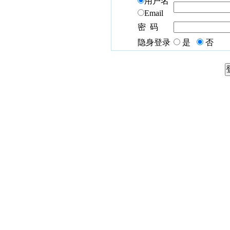
用户名
Email
密 码
隐身登录
是
否