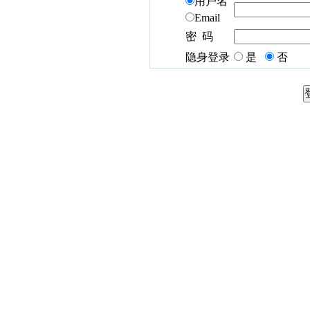
用户名
Email
密 码
隐身登录
是
否