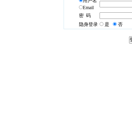
用户名
Email
密 码
隐身登录
是
否