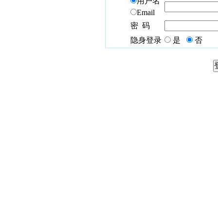
用户名
Email
密 码
隐身登录
是
否