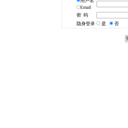
用户名
Email
密 码
隐身登录
是
否