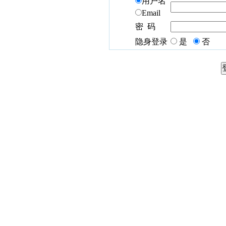
用户名
Email
密 码
隐身登录
是
否