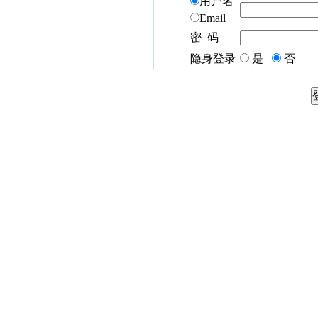
用户名
Email
密 码
隐身登录
是
否