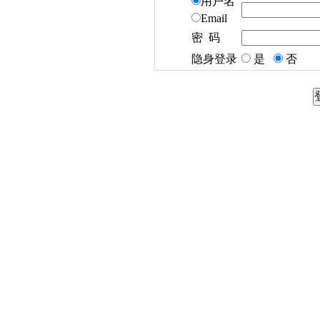
用户名
Email
密 码
隐身登录
是
否