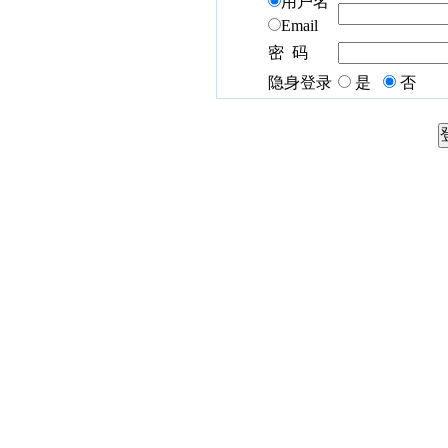
用户名
Email
密 码
隐身登录
是
否