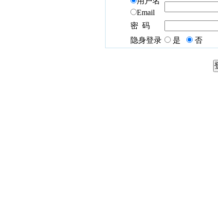
用户名
Email
密 码
隐身登录
是
否