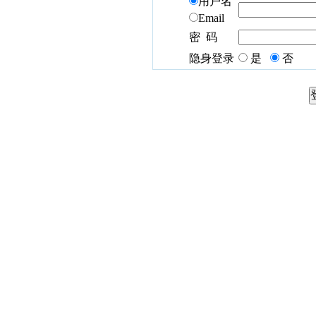
用户名
Email
密 码
隐身登录
是
否