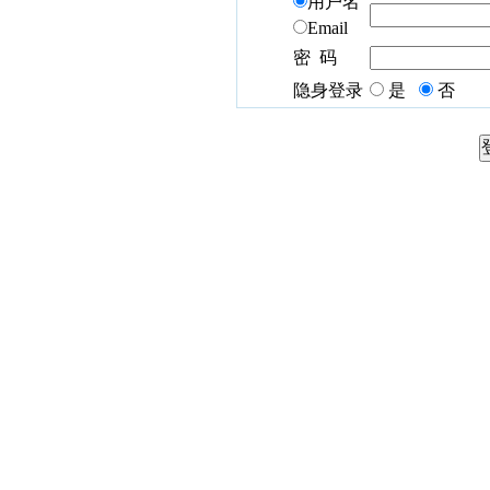
用户名
Email
密 码
隐身登录
是
否