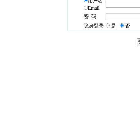
用户名
Email
密 码
隐身登录
是
否