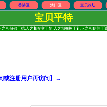
香港区
澳门区
宝贝论坛
宝贝平特
人之相敬敬于德,人之相交交于情;人之相拥拥于礼,人之相信信于诚
访问或注册用户再访问】→