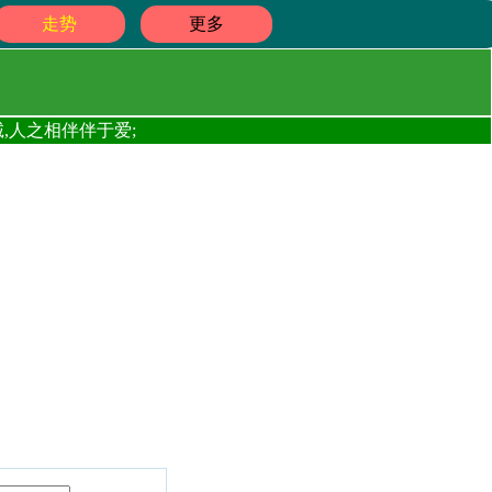
走势
更多
,人之相伴伴于爱;