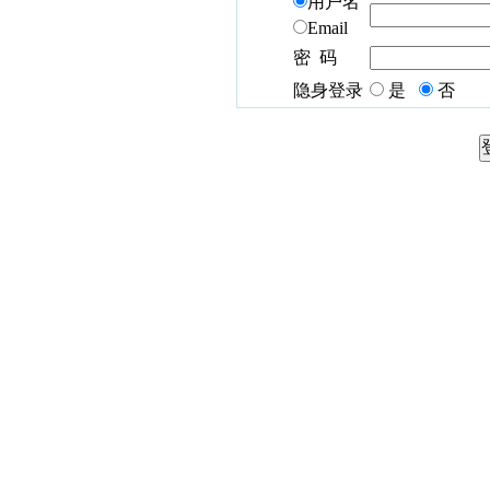
用户名
Email
密 码
隐身登录
是
否