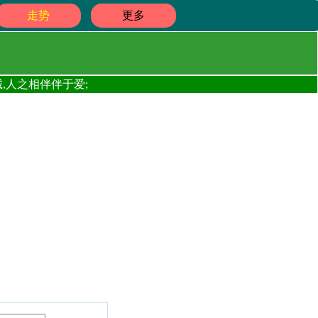
走势
更多
,人之相伴伴于爱;