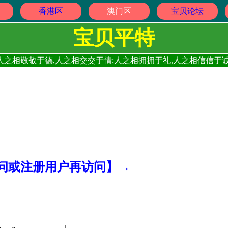
香港区
澳门区
宝贝论坛
宝贝平特
人之相敬敬于德,人之相交交于情;人之相拥拥于礼,人之相信信于诚
访问或注册用户再访问】→