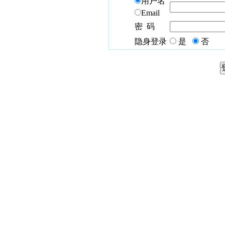
用户名
Email
密 码
隐身登录
是
否