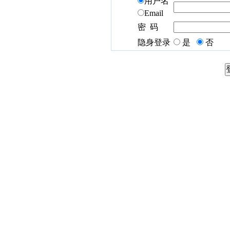
用户名
Email
密 码
隐身登录
是
否