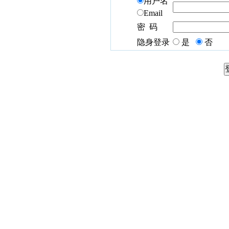
用户名
Email
密 码
隐身登录
是
否