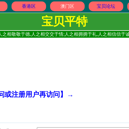
香港区
澳门区
宝贝论坛
宝贝平特
人之相敬敬于德,人之相交交于情;人之相拥拥于礼,人之相信信于诚
访问或注册用户再访问】→