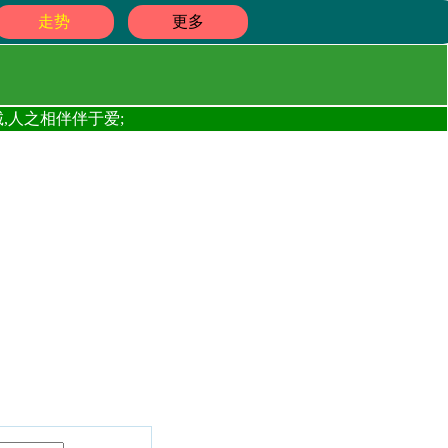
走势
更多
,人之相伴伴于爱;