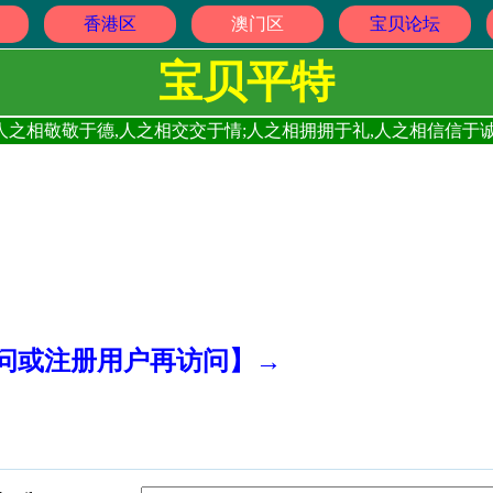
香港区
澳门区
宝贝论坛
宝贝平特
人之相敬敬于德,人之相交交于情;人之相拥拥于礼,人之相信信于诚
访问或注册用户再访问】→