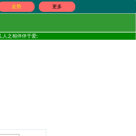
走势
更多
,人之相伴伴于爱;