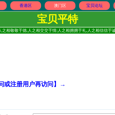
香港区
澳门区
宝贝论坛
宝贝平特
人之相敬敬于德,人之相交交于情;人之相拥拥于礼,人之相信信于诚
访问或注册用户再访问】→