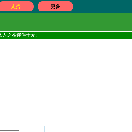
走势
更多
,人之相伴伴于爱;