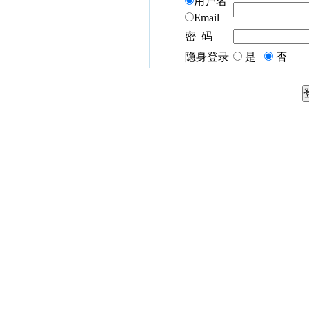
用户名
Email
密 码
隐身登录
是
否