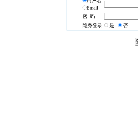
用户名
Email
密 码
隐身登录
是
否