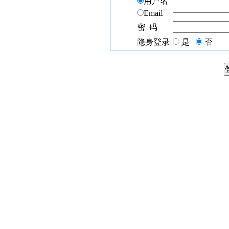
用户名
Email
密 码
隐身登录
是
否