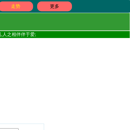
走势
更多
,人之相伴伴于爱;