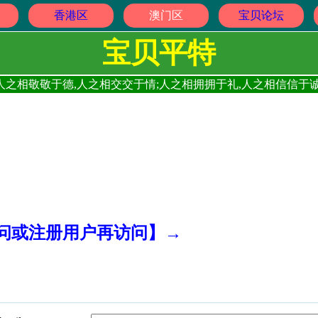
香港区
澳门区
宝贝论坛
宝贝平特
人之相敬敬于德,人之相交交于情;人之相拥拥于礼,人之相信信于诚
访问或注册用户再访问】→