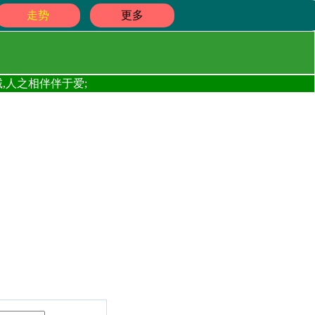
走势
更多
,人之相伴伴于爱;