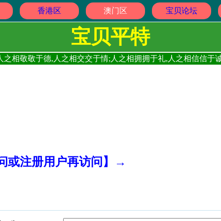
香港区
澳门区
宝贝论坛
宝贝平特
人之相敬敬于德,人之相交交于情;人之相拥拥于礼,人之相信信于诚
访问或注册用户再访问】→