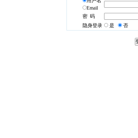
用户名
Email
密 码
隐身登录
是
否