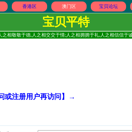
香港区
澳门区
宝贝论坛
宝贝平特
人之相敬敬于德,人之相交交于情;人之相拥拥于礼,人之相信信于诚
访问或注册用户再访问】→