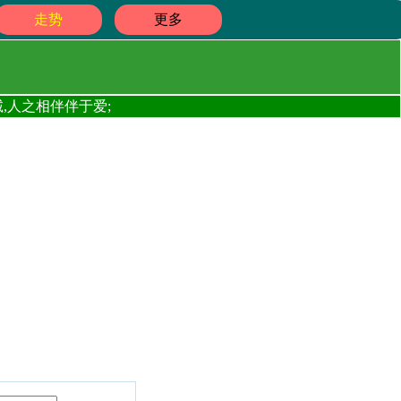
走势
更多
,人之相伴伴于爱;