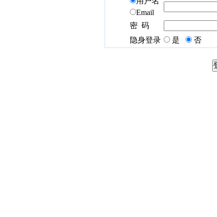
用户名
Email
密 码
隐身登录
是
否