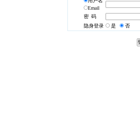
用户名
Email
密 码
隐身登录
是
否