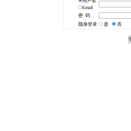
用户名
Email
密 码
隐身登录
是
否