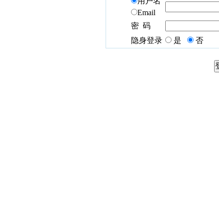
用户名
Email
密 码
隐身登录
是
否