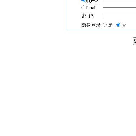
用户名
Email
密 码
隐身登录
是
否