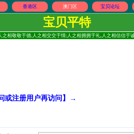
香港区
澳门区
宝贝论坛
宝贝平特
人之相敬敬于德,人之相交交于情;人之相拥拥于礼,人之相信信于诚
访问或注册用户再访问】→