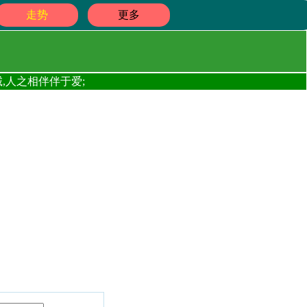
走势
更多
,人之相伴伴于爱;