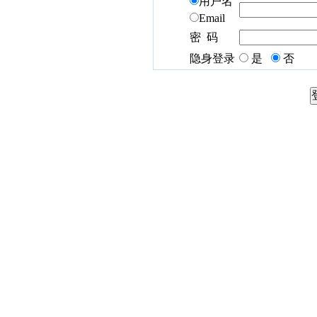
用户名
Email
密 码
隐身登录
是
否