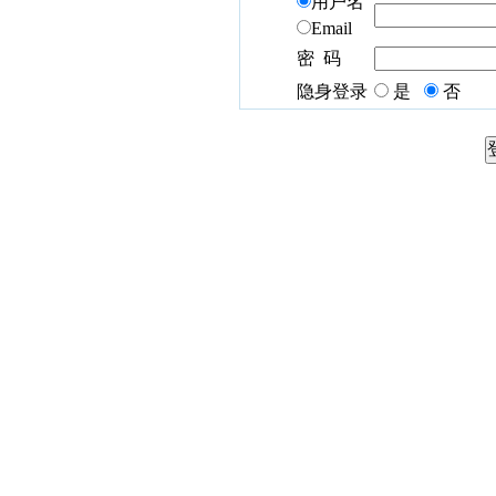
用户名
Email
密 码
隐身登录
是
否