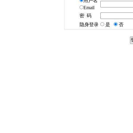
用户名
Email
密 码
隐身登录
是
否